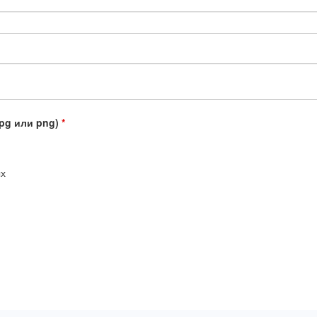
jpg или png)
*
ых