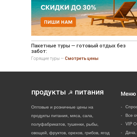
Пакетные туры — готовый отдых без
забот:
Горящие туры —
Смотреть цены
продукты
питания
☭
Меню 
Спро
Оптовые и розничные цены на
Все 
продукты питания, мяса, сала,
VIP 
полуфабрикатов, тушенки, рыбы,
Дача,
овощей, фруктов, орехов, грибов, ягод