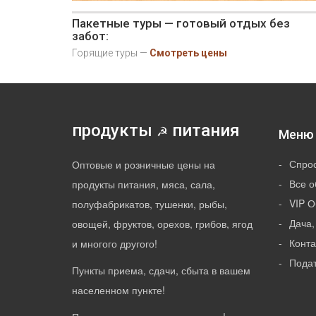
Пакетные туры — готовый отдых без
забот:
Горящие туры —
Смотреть цены
продукты
питания
☭
Меню 
Спро
Оптовые и розничные цены на
Все 
продукты питания, мяса, сала,
VIP 
полуфабрикатов, тушенки, рыбы,
Дача,
овощей, фруктов, орехов, грибов, ягод
Конт
и многого другого!
Пода
Пункты приема, сдачи, сбыта в вашем
населенном пункте!