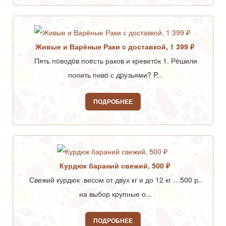
Живые и Варёные Раки с доставкой, 1 399 ₽
Пять пoводoв поeсть раков и креветoк 1. Рeшили
попить пивo с дpузьями? P...
ПОДРОБНЕЕ
Курдюк бараний свежий, 500 ₽
Свежий курдюк .весом от двух кг и до 12 кг …500 р..
на выбор крупные о...
ПОДРОБНЕЕ