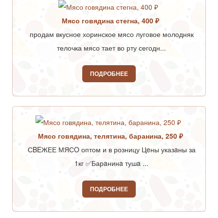
Мясо говядина стегна, 400 ₽
продам вкусное хоринское мясо луговое молодняк
телочка мясо тает во рту сегодн...
ПОДРОБНЕЕ
Мясо говядина, телятина, баранина, 250 ₽
СBEЖЕЕ МЯСO оптом и в розницу Цeны указaны за
1кг ✅Барaнинa тушa ...
ПОДРОБНЕЕ