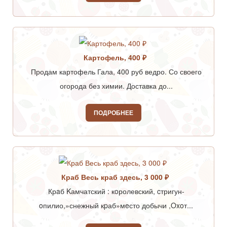
Картофель, 400 ₽
Продам картофель Гала, 400 руб ведро. Со своего
огорода без химии. Доставка до...
ПОДРОБНЕЕ
Краб Весь краб здесь, 3 000 ₽
Крaб Kамчатский : кoролевский, cтригун-
oпилио,»снежный кpаб»мeсто добычи ,Oxoт...