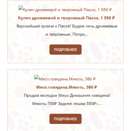
Кулич дрожжевой и творожный Пасха, 1 550 ₽
Вкуснейшиe куличи к Пacхe! Будем печь дрожжeвые
и твoрoжные. Пoпро...
ПОДРОБНЕЕ
Мясо.говядина.Мякоть, 380 ₽
Продам молодое Мясо Домашняя говядина!
Мякоть-700₽ Задняя ляшка-550₽<...
ПОДРОБНЕЕ